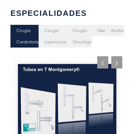
ESPECIALIDADES
Cirugía
Cirugía
Cirugía
General
Radioterap
Cardiotorácica
Laparoscópica
Oncológica
‹
›